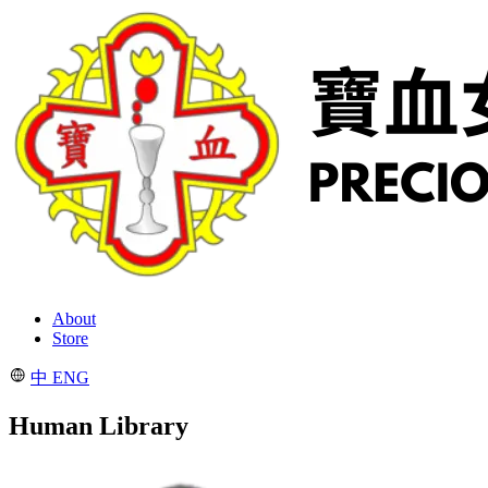
About
Store
中
ENG
Human Library