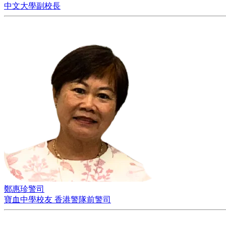
中文大學副校長
鄭惠珍警司
寶血中學校友 香港警隊前警司