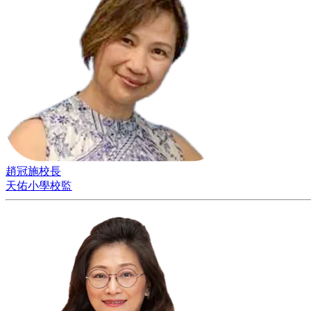
趙冠施校長
天佑小學校監