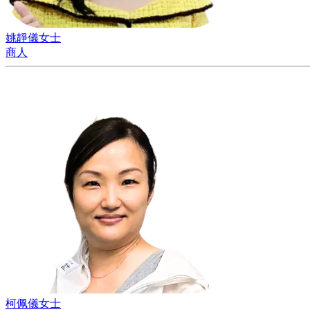
姚靜儀女士
商人
柯佩儀女士