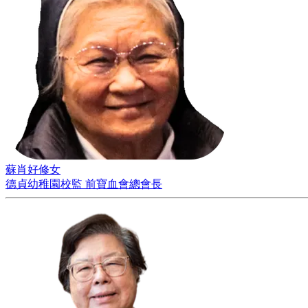
蘇肖好修女
德貞幼稚園校監 前寶血會總會長